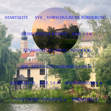
STARTSEITE
SVE _ VORSCHULISCHE FÖRDERUNG
AUSSENSTELLE RODING _ JGST. 1-3
AUSSENSTELLE CHAM _ JGST 1-4
SFK - STÜTZ- UND FÖRDERKLASSE
HAUPTHAUS _ JGST. 5-9
INFORMATIONEN
SCHULISCHE ANGEBOTE
BERATUNG