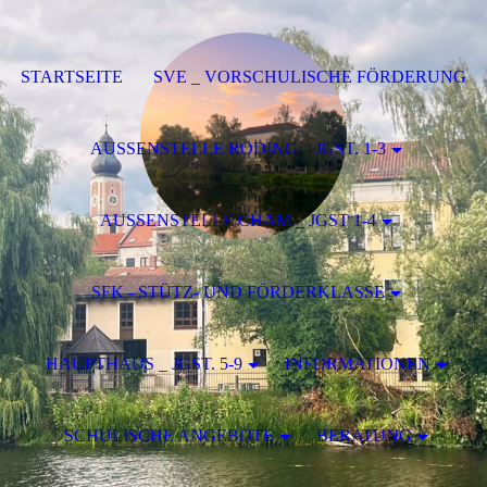
STARTSEITE
SVE _ VORSCHULISCHE FÖRDERUNG
AUSSENSTELLE RODING _ JGST. 1-3
AUSSENSTELLE CHAM _ JGST 1-4
SFK - STÜTZ- UND FÖRDERKLASSE
HAUPTHAUS _ JGST. 5-9
INFORMATIONEN
SCHULISCHE ANGEBOTE
BERATUNG