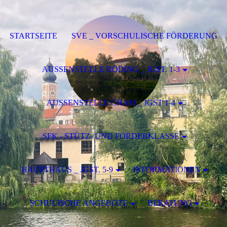
STARTSEITE
SVE _ VORSCHULISCHE FÖRDERUNG
AUSSENSTELLE RODING _ JGST. 1-3
AUSSENSTELLE CHAM _ JGST 1-4
SFK - STÜTZ- UND FÖRDERKLASSE
HAUPTHAUS _ JGST. 5-9
INFORMATIONEN
SCHULISCHE ANGEBOTE
BERATUNG